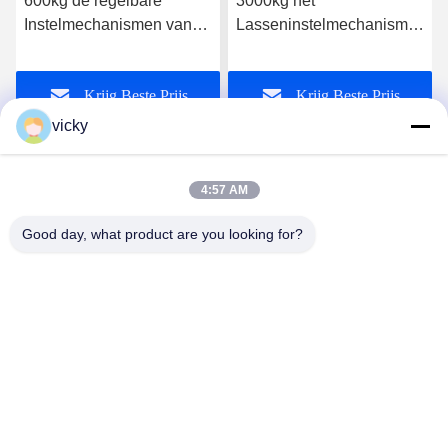
600kg de regelbare
3000kg het
Instelmechanismen van
Lasseninstelmechanisme
het Pijplassen met 3
van schuine
Kakenklem
standbenchtop voor het
Krijg Beste Prijs
Krijg Beste Prijs
Lassen van de Pijpflens
vicky
4:57 AM
Good day, what product are you looking for?
WUXI RONNIEWELL MACHINERY
EQUIPMENT CO.,LTD
sale@ronniewell.com
86-510-83050580
No.28, Xieda-Road, Yangshan-stad, Huishan disttict,
Wuxi-stad