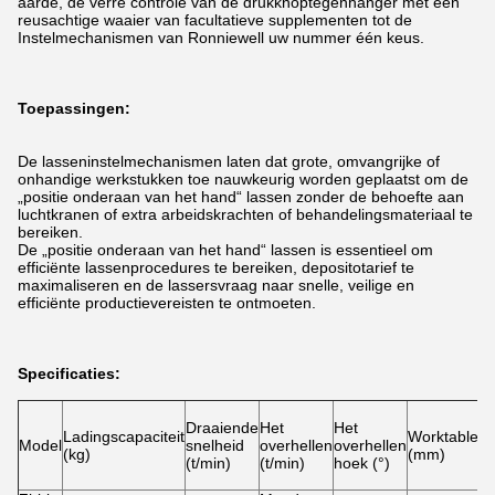
aarde, de verre controle van de drukknoptegenhanger met een
reusachtige waaier van facultatieve supplementen tot de
Instelmechanismen van Ronniewell uw nummer één keus.
Toepassingen:
De lasseninstelmechanismen laten dat grote, omvangrijke of
onhandige werkstukken toe nauwkeurig worden geplaatst om de
„positie onderaan van het hand“ lassen zonder de behoefte aan
luchtkranen of extra arbeidskrachten of behandelingsmateriaal te
bereiken.
De „positie onderaan van het hand“ lassen is essentieel om
efficiënte lassenprocedures te bereiken, depositotarief te
maximaliseren en de lassersvraag naar snelle, veilige en
efficiënte productievereisten te ontmoeten.
Specificaties:
Draaiende
Het
Het
Ladingscapaciteit
Worktabledi
Model
snelheid
overhellen
overhellen
(kg)
(mm)
(t/min)
(t/min)
hoek (°)