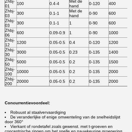
Zhbj-
Met de
100
0.4-4
0-120
400
01
hand
Zhbj-
Met de
300
0.1-1
0-90
600
03
hand
Zhbj-
300
0.1-1
1
0-90
600
03
Zhbj-
600
0.09-0.9
1
0-90
1000
06
Zhbj-
1200
0.05-0.5
0.4
0-120
1200
12
Zhbj-
3000
0.05-0.5
0.23
0-135
1400
30
Zhbj-
5000
0.05-0.5
0.2
0-135
1500
50
Zhbj-
10000
0.05-0.5
0.2
0-135
2000
100
Zhbj-
20000
0.05-0.5
0.2
0-135
2000
200
Concurrentievoordeel:
Robuust al staalvervaardiging
De veranderlijke of enige omwenteling van de snelheidslijst
door 360°
Vierkant of rondetafel zoals gewenst. met t-groeven en
concentrische ringen om het snelle en nauwkeurige groepering