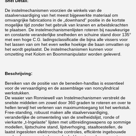
Snel Detail:
De instelmechanismen voorzien de winkels van de
staalvervaardiging van het meest bijgewerkte materiaal om
omvangrijke fabrications in de „downhand“ positie in de kortste
mogelijke tijd zonder het gebruik van kranen en arbeidskrachten
te plaatsen. De instelmechanismenlijsten roteren bij nauwkeurige
en constante veranderlijke snelheden en schuine stand door 135°
met een hoge C.G. ladingsclassificatie die bijna alle vissers voor
het lassen van om het even welke hoekige die baan omvatten op
het wordt geplaatst. De instelmechanismen kunnen voor
omzetting met Kolom en Boommanipulator worden geleverd.
Beschrijving:
Bereiken van de positie van de beneden-handlas is essentieel
voor de vervaardiging en de assemblage van noncylindrical
werkstukken.
De waaier van Ronniewell van Instelmechanismen verstrekt de
snelste middelen om zowel door 360 graden te roteren en over te
hellen terwijl het verlenen van maximumtoegang tot het werkstuk.
Free-standing, robuust maken alle staalvervaardiging,
veranderlijke de omwenteling van de snelheidslijst, ronde of
vierkante „t-Ingelaste“ lijsten met uitbreidingswapens op sommige
modellen, lijstschuine stand, lijstverhoging, staaltoestellen, de
laatst ingesloten elektronische controles, efficiënte ingebouwde