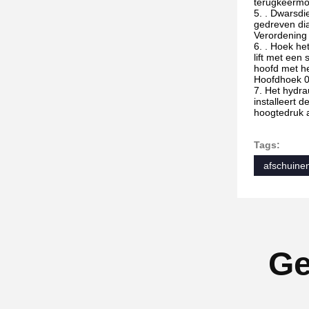
terugkeermot
5.
. Dwarsdie
gedreven dia
Verordening 
6.
. Hoek he
lift met ee
hoofd met h
Hoofdhoek 0-
7.
Het hydrau
installeert 
hoogtedruk a
Tags:
afschuine
Ge