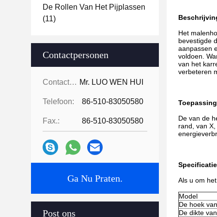
De Rollen Van Het Pijplassen
Beschrijvin
(11)
Het malenhoo
bevestigde d
aanpassen ee
Contactpersonen
voldoen. Wan
van het karr
verbeteren m
Contactpersonen:
Mr. LUO WEN HUI
Telefoon:
86-510-83050580
Toepassing
De van de he
Fax.:
86-510-83050580
rand, van X,
energieverbr
Specificatie
Ga Nu Praten.
Als u om het
Model
De hoek va
Post ons
De dikte van