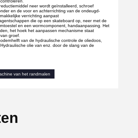
controleren.
reductiemiddel neer wordt geïnstalleerd, schroef
onder en de voor en achterrichting van de ondeugd-
emakkelijke verrichting aanpast
agentschappen die op een skateboard op, neer met de
 wormtoestel en een wormcomponent, handaanpassing. Het
onden, het hoek het aanpassen mechanisme staat
van groef.
bodemhelft van de hydraulische controle de oliedoos,
Hydraulische olie van enz. door de slang van de
achine van het randmalen
ten