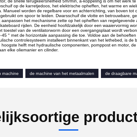
or, de snelle terugkeersnelheid 5m/min, a-koppeling is om het werk te 
schuif op de karretjedoos, het elektrische opheffen, het warme en wiel
. Manueel worden de regelbare voor en achterrichting, van boven tot 
gebruikt om spoor te leiden. Dwarsschuif die vlotte en betrouwbare, g
t aanpassen het mechanisme zette op het opheffen van regelgevende 
n skateboard rijden. De eenheid hoofdzakelijk door een waaiervormig
et toestel van de ventilatorworm door een overgangsplaat wordt verb
45 ° met de horizontale aanpassing die toe. Voldoe aan de behoeften 
lische controlesysteem installeert binnenkant van het lethebed, is de 
de hoogste helft met hydraulische componenten, pomppost en motor, de 
an elke oliemanier en cilinder.
n machine
de machine van het metaalmalen
de draagbare m
lijksoortige produc