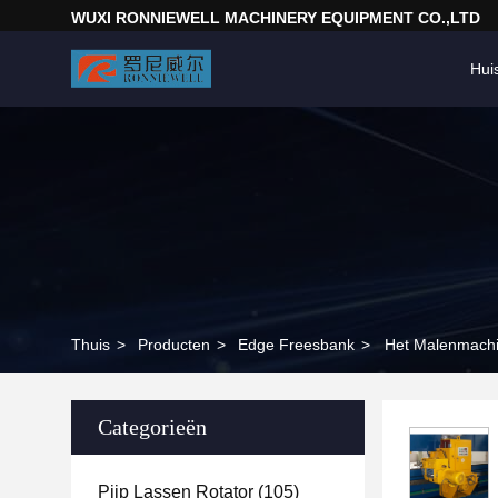
WUXI RONNIEWELL MACHINERY EQUIPMENT CO.,LTD
Hui
Thuis
>
Producten
>
Edge Freesbank
>
Het Malenmachi
Categorieën
Pijp Lassen Rotator
(105)