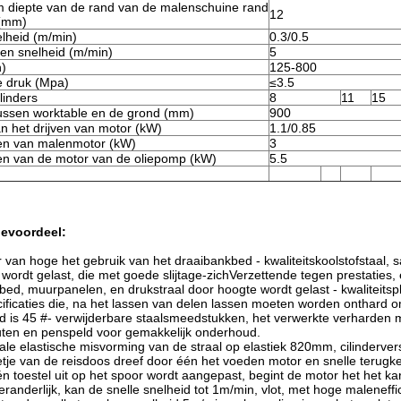
diepte van de rand van de malenschuine rand
12
 (mm)
elheid (m/min)
0.3/0.5
ren snelheid (m/min)
5
n)
125-800
e druk (Mpa)
≤3.5
linders
8
11
15
ussen worktable en de grond (mm)
900
n het drijven van motor (kW)
1.1/0.85
en van malenmotor (kW)
3
n van de motor van de oliepomp (kW)
5.5
ievoordeel:
r van hoge het gebruik van het draaibankbed - kwaliteitskoolstofstaa
wordt gelast, die met goede slijtage-zichVerzettende tegen prestaties, 
ed, muurpanelen, en drukstraal door hoogte wordt gelast - kwaliteitspla
ificaties die, na het lassen van delen lassen moeten worden onthard 
 is 45 #- verwijderbare staalsmeedstukken, het verwerkte verharden 
uten en penspeld voor gemakkelijk onderhoud.
le elastische misvorming van de straal op elastiek 820mm, cilinderversi
retje van de reisdoos dreef door één het voeden motor en snelle terugk
één toestel uit op het spoor wordt aangepast, begint de motor het het 
eranderlijk, kan de snelle snelheid tot 1m/min, vlot, met hoge maleneffic