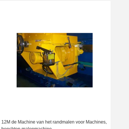
12M de Machine van het randmalen voor Machines,
De 
benchtop malenmachine
Afs