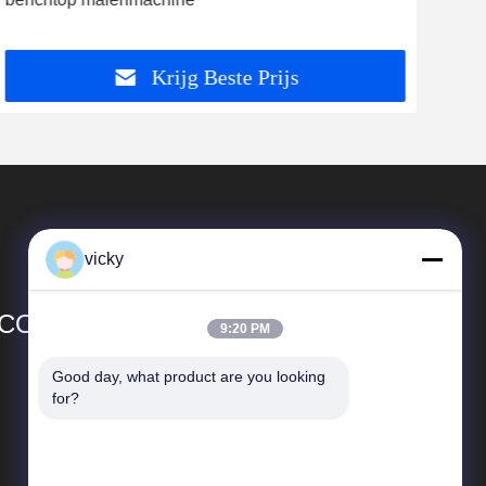
Krijg Beste Prijs
vicky
CO.,LTD
9:20 PM
Good day, what product are you looking 
Snelkoppelingen
for?
Bedrijfprofiel
Fabrieksreis