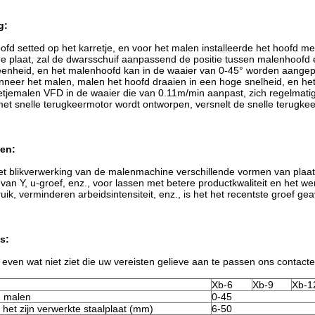
g:
fd setted op het karretje, en voor het malen installeerde het hoofd 
e plaat, zal de dwarsschuif aanpassend de positie tussen malenhoofd
nheid, en het malenhoofd kan in de waaier van 0-45° worden aangepas
neer het malen, malen het hoofd draaien in een hoge snelheid, en het
etjemalen VFD in de waaier die van 0.11m/min aanpast, zich regelmatig b
et snelle terugkeermotor wordt ontworpen, versnelt de snelle terugke
en:
t blikverwerking van de malenmachine verschillende vormen van plaat, z
 van Y, u-groef, enz., voor lassen met betere productkwaliteit en het 
uik, verminderen arbeidsintensiteit, enz., is het het recentste groef g
s:
 even wat niet ziet die uw vereisten gelieve aan te passen ons contact
Xb-6
Xb-9
Xb-1
n malen
0-45
 het zijn verwerkte staalplaat (mm)
6-50