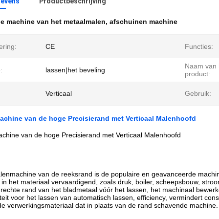
evens
Productbeschrijving
e machine van het metaalmalen
,
afschuinen machine
ering:
CE
Functies:
Naam van 
:
lassen|het beveling
product:
Verticaal
Gebruik:
achine van de hoge Precisierand met Verticaal Malenhoofd
chine van de hoge Precisierand met Verticaal Malenhoofd
lenmachine van de reeksrand is de populaire en geavanceerde machine
t in het materiaal vervaardigend, zoals druk, boiler, scheepsbouw, str
 rechte rand van het bladmetaal vóór het lassen, het machinaal bewerk
teit voor het lassen van automatisch lassen, efficiency, vermindert consu
e verwerkingsmateriaal dat in plaats van de rand schavende machine.