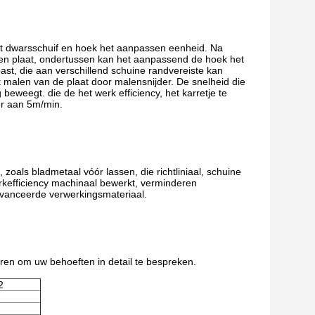
met dwarsschuif en hoek het aanpassen eenheid. Na
 en plaat, ondertussen kan het aanpassend de hoek het
t, die aan verschillend schuine randvereiste kan
 malen van de plaat door malensnijder. De snelheid die
eweegt. die de het werk efficiency, het karretje te
er aan 5m/min.
oals bladmetaal vóór lassen, die richtliniaal, schuine
werkefficiency machinaal bewerkt, verminderen
eavanceerde verwerkingsmateriaal.
eren om uw behoeften in detail te bespreken.
2