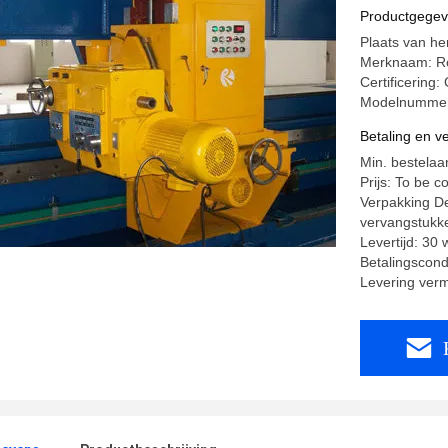
Productgege
Plaats van he
Merknaam: Ro
Certificering: 
Modelnummer
Betaling en 
Min. bestelaan
Prijs: To be c
Verpakking De
vervangstukke
Levertijd: 30
Betalingscond
Levering ver