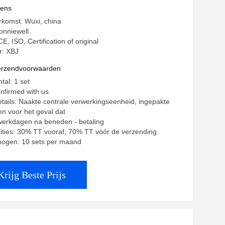
vens
rkomst: Wuxi, china
nniewell
CE, ISO, Certification of original
: XBJ
verzendvoorwaarden
tal: 1 set
onfirmed with us
tails: Naakte centrale verwerkingseenheid, ingepakte
n voor het geval dat
 werkdagen na beneden - betaling
ities: 30% TT vooraf, 70% TT vóór de verzending
mogen: 10 sets per maand
Krijg Beste Prijs