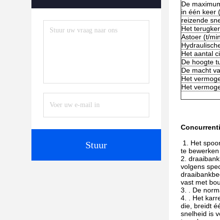
De maximum 
in één keer
reizende sn
Het terugke
Astoer (t/mi
Hydraulisch
Het aantal ci
De hoogte t
De macht va
Het vermog
Het vermoge
Concurrent
1. Het spoo
Stuur
te bewerken 
2.
draaibankb
volgens spec
draaibankbed
vast met bo
3.
. De norma
4.
. Het kar
die, breidt 
snelheid is v