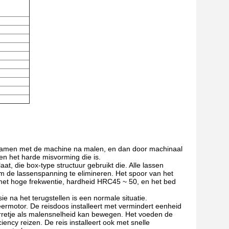
l, samen met de machine na malen, en dan door machinaal
en het harde misvorming die is.
at, die box-type structuur gebruikt die. Alle lassen
om de lassenspanning te elimineren. Het spoor van het
met hoge frekwentie, hardheid HRC45 ~ 50, en het bed
e na het terugstellen is een normale situatie.
eermotor. De reisdoos installeert met vermindert eenheid
karretje als malensnelheid kan bewegen. Het voeden de
iency reizen. De reis installeert ook met snelle