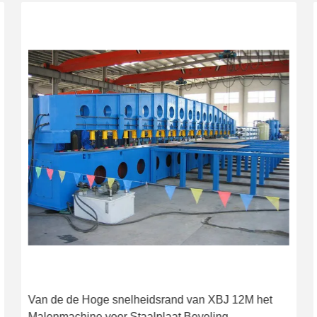
Van de de Hoge snelheidsrand van XBJ 12M het
Malenmachine voor Staalplaat Beveling