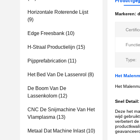
Productgeg
Horizontale Roterende Lijst
Markeren:
d
(9)
Certific
Edge Freesbank
(10)
Functie
H-Straal Productielijn
(15)
Type:
Pijpprefabrication
(11)
Het Bed Van De Lassenrol
(8)
Het Malenm
Het Malenma
De Boom Van De
Lassenkolom
(12)
Snel Detail:
CNC De Snijmachine Van Het
Deze het ma
wijd gebruik
Vlamplasma
(13)
verbetert de
productkwali
Metaal Dat Machine Inlast
(10)
geavanceerd