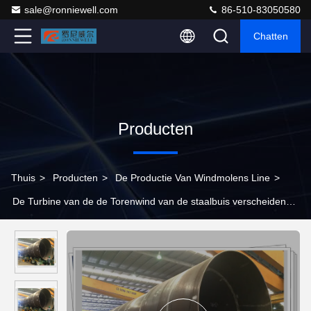
sale@ronniewell.com
86-510-83050580
Chatten
Producten
Thuis
>
Producten
>
De Productie Van Windmolens Line
>
De Turbine van de de Torenwind van de staalbuis verscheidene
leidt Pasvorm op Lassenpost door buizen