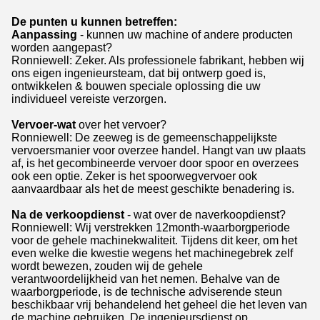
De punten u kunnen betreffen:
Aanpassing
- kunnen uw machine of andere producten
worden aangepast?
Ronniewell: Zeker. Als professionele fabrikant, hebben wij
ons eigen ingenieursteam, dat bij ontwerp goed is,
ontwikkelen & bouwen speciale oplossing die uw
individueel vereiste verzorgen.
Vervoer-wat
over het vervoer?
Ronniewell: De zeeweg is de gemeenschappelijkste
vervoersmanier voor overzee handel. Hangt van uw plaats
af, is het gecombineerde vervoer door spoor en overzees
ook een optie. Zeker is het spoorwegvervoer ook
aanvaardbaar als het de meest geschikte benadering is.
Na de verkoopdienst
- wat over de naverkoopdienst?
Ronniewell: Wij verstrekken 12month-waarborgperiode
voor de gehele machinekwaliteit. Tijdens dit keer, om het
even welke die kwestie wegens het machinegebrek zelf
wordt bewezen, zouden wij de gehele
verantwoordelijkheid van het nemen. Behalve van de
waarborgperiode, is de technische adviserende steun
beschikbaar vrij behandelend het geheel die het leven van
de machine gebruiken. De ingenieursdienst op