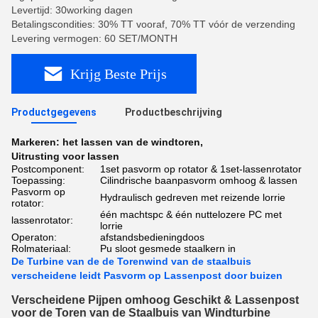
Levertijd: 30working dagen
Betalingscondities: 30% TT vooraf, 70% TT vóór de verzending
Levering vermogen: 60 SET/MONTH
Krijg Beste Prijs
Productgegevens
Productbeschrijving
Markeren:
het lassen van de windtoren
,
Uitrusting voor lassen
Postcomponent:
1set pasvorm op rotator & 1set-lassenrotator
Toepassing:
Cilindrische baanpasvorm omhoog & lassen
Pasvorm op
Hydraulisch gedreven met reizende lorrie
rotator:
één machtspc & één nuttelozere PC met
lassenrotator:
lorrie
Operaton:
afstandsbedieningdoos
Rolmateriaal:
Pu sloot gesmede staalkern in
De Turbine van de de Torenwind van de staalbuis
verscheidene leidt Pasvorm op Lassenpost door buizen
Verscheidene Pijpen omhoog Geschikt & Lassenpost
voor de Toren van de Staalbuis van Windturbine