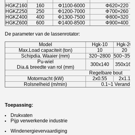
HGKZ160
160
Φ1100-6000
Φ620×220
HGKZ250
250
Φ1200-7000
Φ700×260
HGKZ400
400
Φ1300-7500
Φ800×320
HGKZ600
600
Φ1400-8500
Φ900×400
De parameter van de lassenrotator:
Model
Hgk-10
Hgk-20
Max.Load capaciteit (ton)
10
20
Schipdia. Waaier (mm)
320~2800
500~350
Pu-wiel
300x140
350x160
Dia.& breedte van rol (mm)
Regelbare bout
Motormacht (kW)
2x0.55
2x1.1
Rolsnelheid (m/min)
0.1~1 Veranderl
Toepassing:
Drukvaten
Pijp verwerkende industrie
Windenergievervaardiging