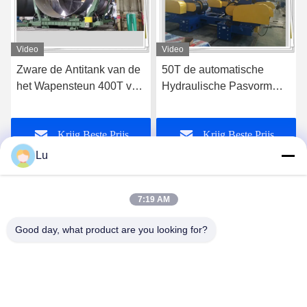
Video
Video
Zware de Antitank van de
50T de automatische
het Wapensteun 400T van
Hydraulische Pasvorm
de Ellipsrotator
van de
Hydraulische het
Lassenproductielijn op
Krijg Beste Prijs
Krijg Beste Prijs
Assembleren het Draaien
Rotator
Rol
Lu
7:19 AM
Good day, what product are you looking for?
WUXI RONNIEWELL MACHINERY
EQUIPMENT CO.,LTD
sale@ronniewell.com
86-510-83050580